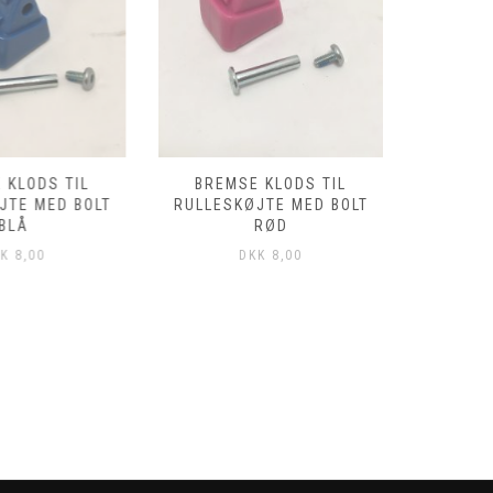
 KLODS TIL
BREMSE KLODS TIL
KUGLELE
JTE MED BOLT
RULLESKØJTE MED BOLT
BLÅ
RØD
K
8,00
DKK
8,00