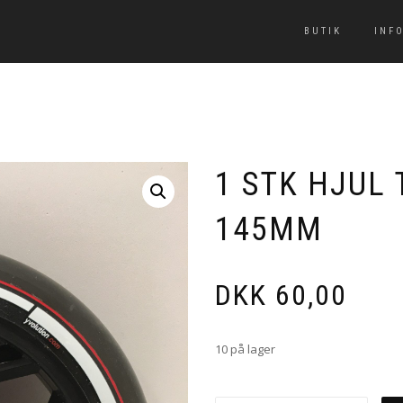
BUTIK
INF
1 STK HJUL 
145MM
DKK
60,00
10 på lager