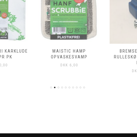
I KARKLUDE
MAISTIC HAMP
BREMSE
PR PK
OPVASKESVAMP
RULLESKØ
,00
DKK
6,00
DK