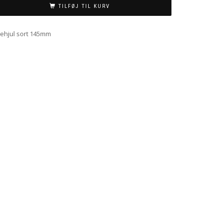
TILFØJ TIL KURV
løbehjul sort 145mm