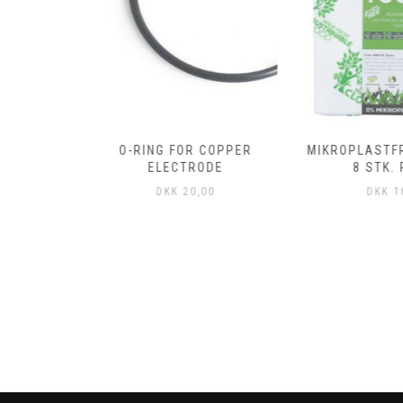
COPPER
O-RING FOR COPPER
MIKROPLASTFR
DE
ELECTRODE
8 STK. 
0
DKK
20,00
DKK
10