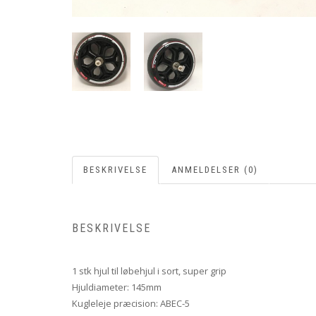
BESKRIVELSE
ANMELDELSER (0)
BESKRIVELSE
1 stk hjul til løbehjul i sort, super grip
Hjuldiameter: 145mm
Kugleleje præcision: ABEC-5