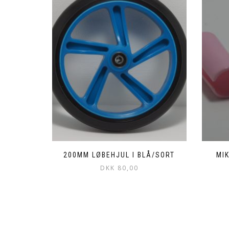
200MM LØBEHJUL I BLÅ/SORT
MI
DKK
80,00